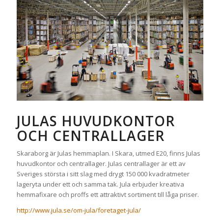
JULAS HUVUDKONTOR
OCH CENTRALLAGER
Skaraborg är Julas hemmaplan. I Skara, utmed E20, finns Julas
huvudkontor och centrallager. Julas centrallager är ett av
Sveriges största i sitt slag med drygt 150 000 kvadratmeter
lageryta under ett och samma tak. Jula erbjuder kreativa
hemmafixare och proffs ett attraktivt sortiment till låga priser.
http://www.jula.se/om-jula/foretaget-jula/