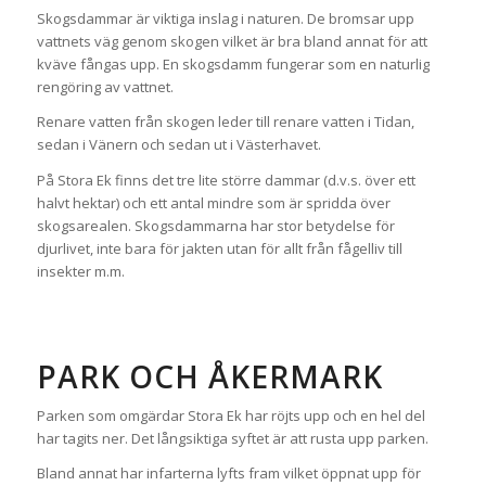
Skogsdammar är viktiga inslag i naturen. De bromsar upp
vattnets väg genom skogen vilket är bra bland annat för att
kväve fångas upp. En skogsdamm fungerar som en naturlig
rengöring av vattnet.
Renare vatten från skogen leder till renare vatten i Tidan,
sedan i Vänern och sedan ut i Västerhavet.
På Stora Ek finns det tre lite större dammar (d.v.s. över ett
halvt hektar) och ett antal mindre som är spridda över
skogsarealen. Skogsdammarna har stor betydelse för
djurlivet, inte bara för jakten utan för allt från fågelliv till
insekter m.m.
PARK OCH ÅKERMARK
Parken som omgärdar Stora Ek har röjts upp och en hel del
har tagits ner. Det långsiktiga syftet är att rusta upp parken.
Bland annat har infarterna lyfts fram vilket öppnat upp för