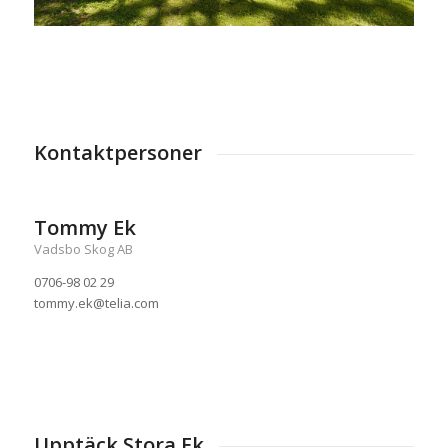
Kontaktpersoner
Tommy Ek
Vadsbo Skog AB
0706-98 02 29
tommy.ek@telia.com
Upptäck Stora Ek