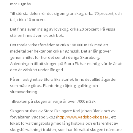
mot Lugnås.
Till största delen rör det sig om granskog, cirka 70 procent, och
tall, cirka 10 procent.
Det finns även inslag av lövskog, cirka 20 procent. På vissa
ställen finns även ek och bok.
Det totala virkesförrådet är cirka 198 000 m3sk med ett
medeltal per hektar om cirka 192 m3sk. Det är långt över
genomsnittet för hur det ser ut i övriga Skaraborg.
Anledningen till att skogen på Stora Ek har ett högt värde är att
den är välskött under lång tid.
På en fastighet av Stora Eks storlek finns det alltid åtgärder
som måste göras. Plantering, röjning, gallring och
slutavverkning.
Tillväxten på skogen är varje år över 7000 m3sk.
Skogen brukas av Stora Eks ägare Karl-Johan Blank och av
förvaltaren Vadsbo Skog (
http://www.vadsbo-skog.se/
), ett
lokalt förvaltningsbolag med lång historia och erfarenhet av
skogsförvaltning i trakten, som har förvaltat skogen i närmare