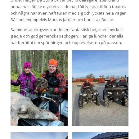
Under helgen på Stora Ek var det 13 deltagare, som bland
annat har fått se mycket vilt, de har fått lyssna till fina taxdrev
och några har även haft turen med sig och lyckats hela vägen.
Så som exempelvis Marcus Jardler och hans tax Bosse.
Sammanfattningsvis var det en fantastisk helg med mycket
glädje och god gemenskap i skogen. Härliga luncher där alla
har berättat om spänningen och upplevelserna på passen.