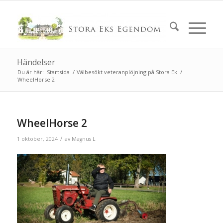
Händelser
Du är här:
Startsida
/
Välbesökt veteranplöjning på Stora Ek
/
WheelHorse 2
WheelHorse 2
/
1 oktober, 2024
av
Magnus L