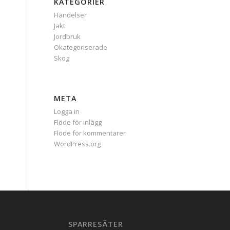
KATEGORIER
Händelser
Jakt
Jordbruk
Okategoriserade
Skog
META
Logga in
Flöde för inlägg
Flöde för kommentarer
WordPress.org
SPARRESÄTER