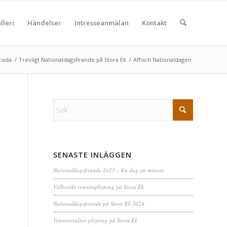
lleri
Händelser
Intresseanmälan
Kontakt
tsida
/
Trevligt Nationaldagsfirande på Stora Ek
/
Affisch Nationaldagen
SENASTE INLÄGGEN
Nationaldagsfirande 2025 – En dag att minnas
Välbesökt veteranplöjning på Stora Ek
Nationaldagsfirande på Stora Ek 2024
Veterantraktor plöjning på Stora Ek