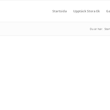
Startsida
Upptäck Stora Ek
Ga
Du är här:
Star