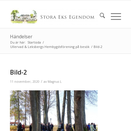
Händelser
Du är här:
Startsida
/
Ullervad & Leksbergs Hembygdsförening på besök
/
Bild-2
Bild-2
/
11 november, 2020
av
Magnus L