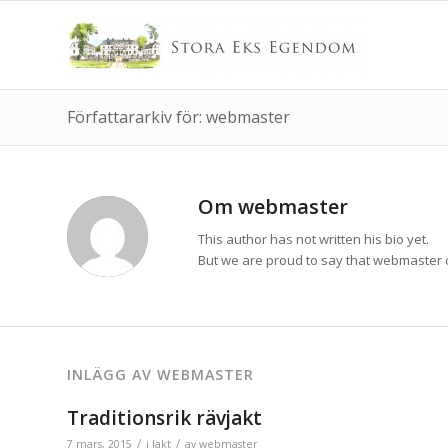
Författararkiv för: webmaster
Om
webmaster
This author has not written his bio yet.
But we are proud to say that
webmaster
INLÄGG AV WEBMASTER
Traditionsrik rävjakt
/
/
7 mars, 2015
i
Jakt
av
webmaster