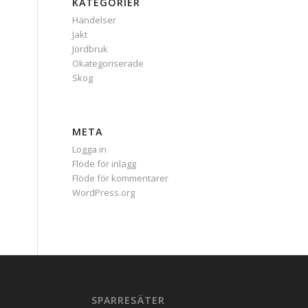
KATEGORIER
Händelser
Jakt
Jordbruk
Okategoriserade
Skog
META
Logga in
Flöde för inlägg
Flöde för kommentarer
WordPress.org
SPARRESÄTER