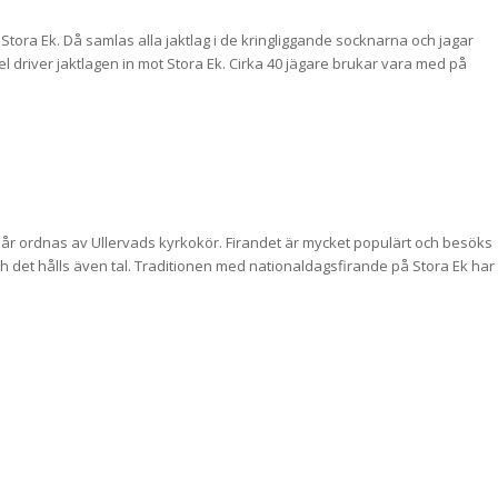
 Stora Ek. Då samlas alla jaktlag i de kringliggande socknarna och jagar
el driver jaktlagen in mot Stora Ek. Cirka 40 jägare brukar vara med på
e år ordnas av Ullervads kyrkokör. Firandet är mycket populärt och besöks
ch det hålls även tal. Traditionen med nationaldagsfirande på Stora Ek har