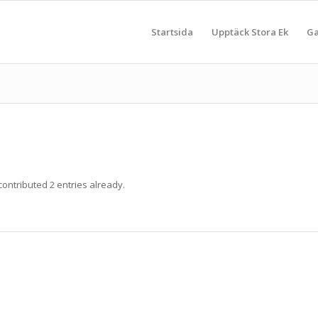
Startsida
Upptäck Stora Ek
Ga
contributed 2 entries already.