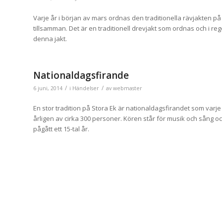
Varje år i början av mars ordnas den traditionella rävjakten på
tillsamman. Det är en traditionell drevjakt som ordnas och i reg
denna jakt.
Nationaldagsfirande
/
/
6 juni, 2014
i
Händelser
av
webmaster
En stor tradition på Stora Ek är nationaldagsfirandet som varj
årligen av cirka 300 personer. Kören står för musik och sång o
pågått ett 15-tal år.